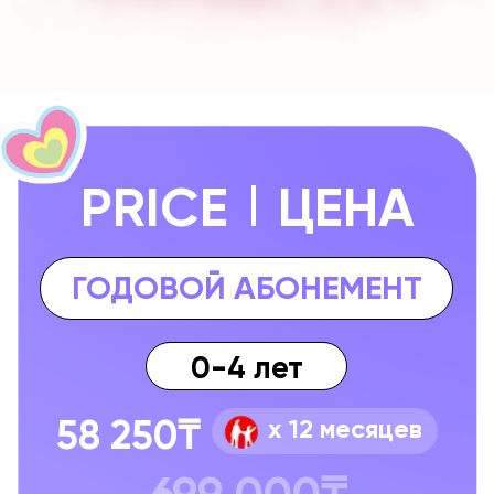
58 250₸
x 12 месяцев
699 000₸
4-7 лет
51 582₸
x 12 месяцев
619 000₸
7-16 лет
44 916₸
x 12 месяцев
539 000₸
Получить консультацию